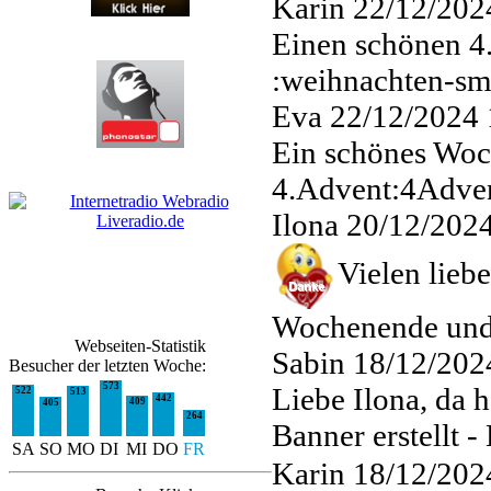
Karin
22/12/202
Einen schönen 4
:weihnachten-sm
Eva
22/12/2024 
Ein schönes Woc
4.Advent:4Adven
Ilona
20/12/2024
Vielen lieb
Wochenende und
Webseiten-Statistik
Sabin
18/12/202
Besucher der letzten Woche:
573
Liebe Ilona, da 
522
513
442
409
405
264
Banner erstellt -
SA
SO
MO
DI
MI
DO
FR
Karin
18/12/202