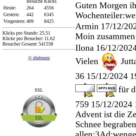
Besuche
Klicks
Guten Morgen ih
Heute:
264
4556
Wochenteiler:we
Gestern:
442
6345
Vorgestern:
409
8425
Armin
17/12/20
Klicks pro Stunde: 25.51
Moin zusammen 
Klicke pro Besucher: 11.62
Besucher Gesamt: 541558
Ilona
16/12/2024
© diphputz
Vielen
Jutt
36
15/12/2024 1
für d
SSL
759
15/12/2024 
Advent ist die Z
Schnee begraben
allen:3Ad:weng