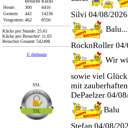
Besuche
Klicks
Heute:
300
6416
Silvi
04/08/2026
Gestern:
442
14236
Vorgestern:
462
8550
Balu..
Klicks pro Stunde: 25.61
Klicke pro Besucher: 11.65
Besucher Gesamt: 542498
RocknRoller
04/
© diphputz
Wir wü
sowie viel Glüc
mit zauberhafte
SSL
DePaelzer
04/08
Balu
Stefan
04/08/20