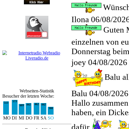
Wünsch
Ilona
06/08/2026
Guten 
einzelnen von e
Donnerstag bei
joey
04/08/2026
Balu al
Webseiten-Statistik
Balu
04/08/2026
Besucher der letzten Woche:
Hallo zusammen!
573
513
462
442
442
409
300
haben, ein Dick
MO
DI
MI
DO
FR
SA
SO
dafür