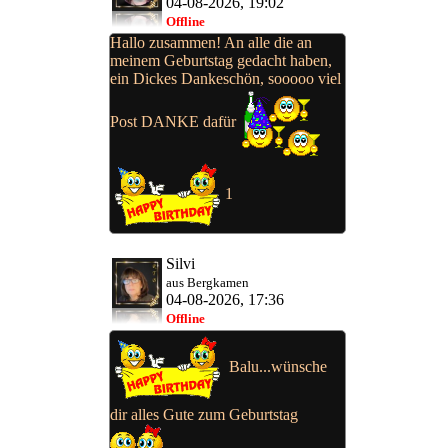
04-08-2026, 19:02
Offline
Hallo zusammen! An alle die an
meinem Geburtstag gedacht haben,
ein Dickes Dankeschön, sooooo viel
Post DANKE dafür
1
Silvi
aus Bergkamen
04-08-2026, 17:36
Offline
Balu...wünsche
dir alles Gute zum Geburtstag