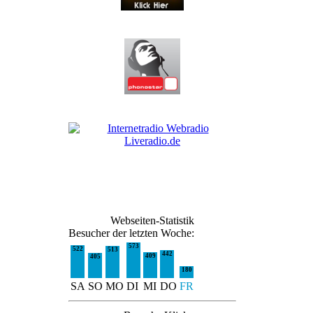
Webseiten-Statistik
Besucher der letzten Woche:
573
522
513
442
409
405
180
SA
SO
MO
DI
MI
DO
FR