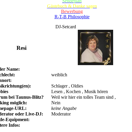
Sendeplan
Gästebuch & Danke sagen
Bewerbung
R-T-B Philosophie
DJ-Setcard
Resi
ler Name:
chlecht:
weiblich
nort:
ikrichtung(en):
Schlager , Oldies
bies
Lesen , Kochen , Musik hören
um bei Taunus-Blitz?
Weil wir hier ein tolles Team sind ,
king möglich:
Nein
epage-URL:
keine Angabe
erator oder Live-DJ:
Moderator
de-Equipment:
ere Infos: