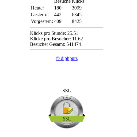
Besuche
Klicks
Heute:
180
3099
Gestern:
442
6345
Vorgestern:
409
8425
Klicks pro Stunde: 25.51
Klicke pro Besucher: 11.62
Besucher Gesamt: 541474
© diphputz
SSL