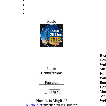
Radio
Rea
Ges
Woh
Login
Mus
Benutzername
Hob
War
Passwort
Boo
Hom
Mod
Sen
Weit
Noch kein Mitglied?
Klicke hier
um dich zu registrieren