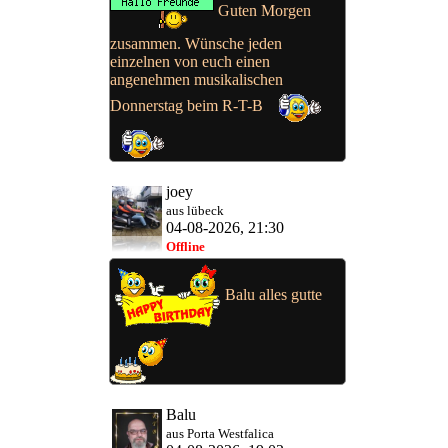
Guten Morgen
zusammen. Wünsche jeden
einzelnen von euch einen
angenehmen musikalischen
Donnerstag beim R-T-B
joey
aus lübeck
04-08-2026, 21:30
Offline
Balu alles gutte
Balu
aus Porta Westfalica