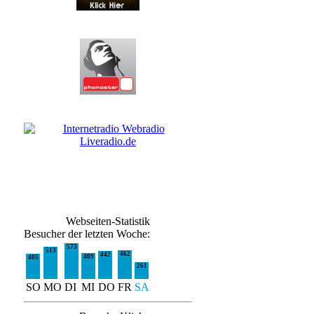
Webseiten-Statistik
Besucher der letzten Woche:
573
513
462
442
409
405
261
SO
MO
DI
MI
DO
FR
SA