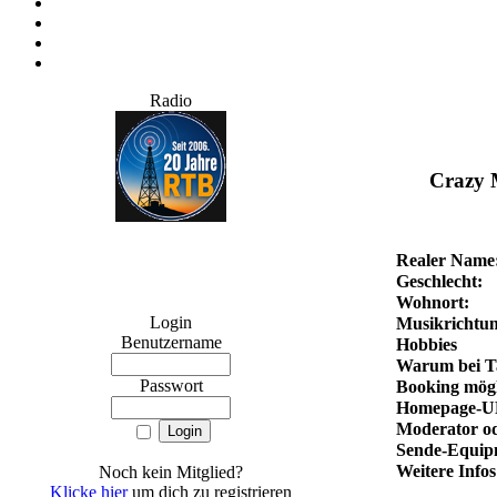
Radio
Crazy 
Realer Name
Geschlecht:
Wohnort:
Login
Musikrichtun
Benutzername
Hobbies
Warum bei Ta
Passwort
Booking mögl
Homepage-U
Moderator od
Sende-Equip
Weitere Infos
Noch kein Mitglied?
Klicke hier
um dich zu registrieren