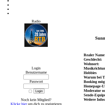
Radio
Sunn
Realer Name
Geschlecht:
Wohnort:
Login
Musikrichtun
Benutzername
Hobbies
Warum bei Ta
Passwort
Booking mögl
Homepage-U
Moderator od
Sende-Equip
Weitere Infos
Noch kein Mitglied?
Klicke hier
um dich zu registrieren