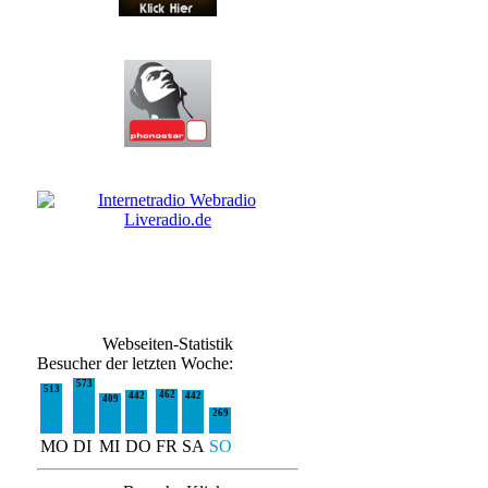
Webseiten-Statistik
Besucher der letzten Woche:
573
513
462
442
442
409
269
MO
DI
MI
DO
FR
SA
SO