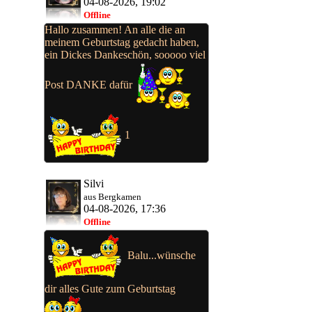
04-08-2026, 19:02
Offline
Hallo zusammen! An alle die an
meinem Geburtstag gedacht haben,
ein Dickes Dankeschön, sooooo viel
Post DANKE dafür
1
Silvi
aus Bergkamen
04-08-2026, 17:36
Offline
Balu...wünsche
dir alles Gute zum Geburtstag