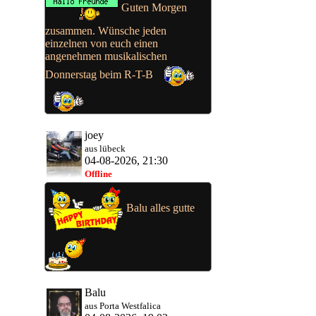
Guten Morgen
zusammen. Wünsche jeden
einzelnen von euch einen
angenehmen musikalischen
Donnerstag beim R-T-B
joey
aus lübeck
04-08-2026, 21:30
Offline
Balu alles gutte
Balu
aus Porta Westfalica