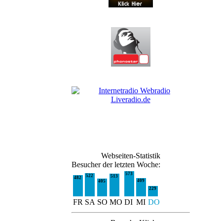
Webseiten-Statistik
Besucher der letzten Woche:
573
522
513
482
409
405
229
FR
SA
SO
MO
DI
MI
DO